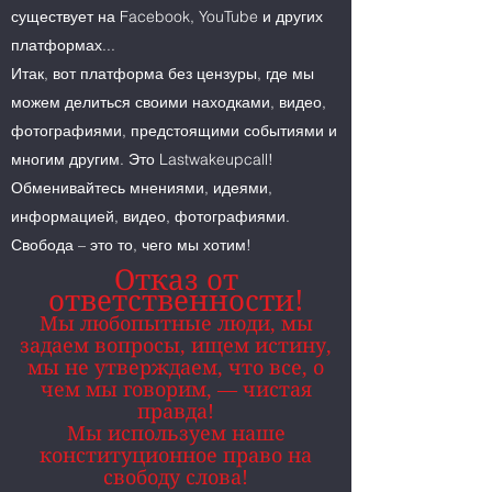
существует на Facebook, YouTube и других
платформах...
Итак, вот платформа без цензуры, где мы
можем делиться своими находками, видео,
фотографиями, предстоящими событиями и
многим другим. Это Lastwakeupcall!
Обменивайтесь мнениями, идеями,
информацией, видео, фотографиями.
Свобода – это то, чего мы хотим!
Отказ от
ответственности!
Мы любопытные люди, мы
задаем вопросы, ищем истину,
мы не утверждаем, что все, о
чем мы говорим, — чистая
правда!
Мы используем наше
конституционное право на
свободу слова!